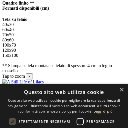
Quadro finito **
Formati disponibili
(cm)
Tela su telaio
40x30
60x40
70x50
80x60
100x70
120x90
150x100
** Stampa su tela montata su telaio di spessore 4 cm in legno
massello
Tap to zoom
×
×
Questo sito web utilizza cookie
Contatti
Questo sito web utilizza i cookie per migliorare la tua esperienza di
SELECTED ARTWORKS srl
navigazione. Utilizzando il nostro sito web acconsenti a tutti i cookie
in conformità con la nostra policy per i cookie.
Leggi di più
Piazzale Cuoco, 4 - 20137 Milano
STRETTAMENTE NECESSARI
PERFORMANCE