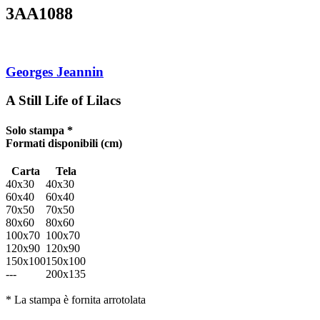
3AA1088
Georges Jeannin
A Still Life of Lilacs
Solo stampa *
Formati disponibili
(cm)
Carta
Tela
40x30
40x30
60x40
60x40
70x50
70x50
80x60
80x60
100x70
100x70
120x90
120x90
150x100
150x100
---
200x135
* La stampa è fornita arrotolata