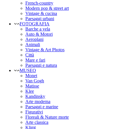
French-country
Modern pop & street art
Vintage & cucina
Paesaggi urbani
FOTOGRAFIA
Barche a vela
Auto & Motori
Aeroplani
Animali
Vintage & Art Photos
Città
Mare e fari
Paesaggi e natura
MUSEO
Monet
Van Gogh
Matisse
Klee
Kandinsky
Arte moderna
Paesaggi e marine
Figurativi
Floreali & Nature morte
Arte classica
Klimt