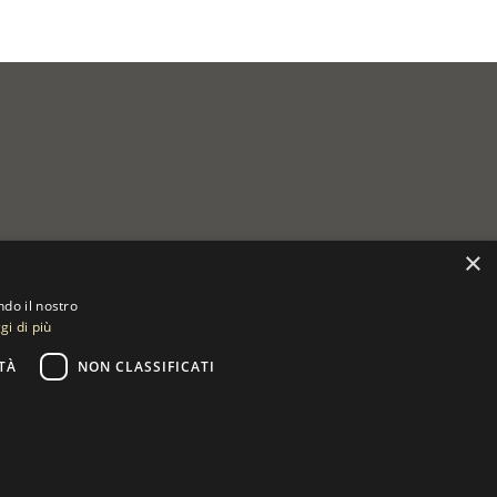
×
ndo il nostro
gi di più
TÀ
NON CLASSIFICATI