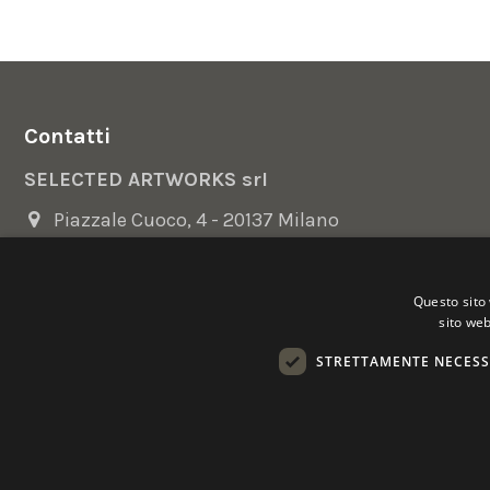
Contatti
SELECTED ARTWORKS srl
Piazzale Cuoco, 4 - 20137 Milano
+39 02 54.669.17
Questo sito 
info@selectedartworks.com
sito web
STRETTAMENTE NECESS
Copyright 2022 Selected Artworks srl -
Cookie
-
Privacy
- P. IVA
Powered by
EmotionDesign