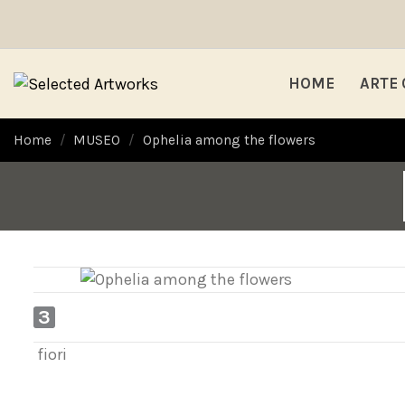
HOME
ARTE
Home
MUSEO
Ophelia among the flowers
3
fiori