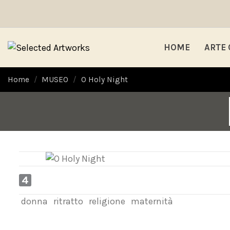
HOME
ARTE
Home
MUSEO
O Holy Night
4
donna
ritratto
religione
maternità