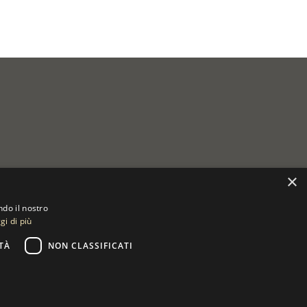
×
ndo il nostro
gi di più
TÀ
NON CLASSIFICATI