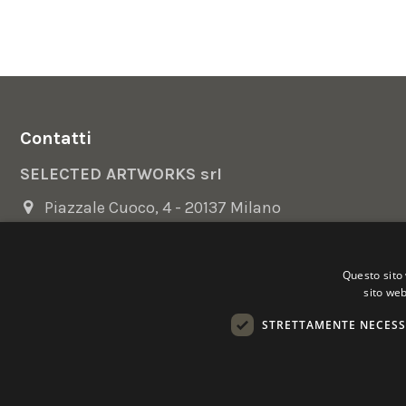
Contatti
SELECTED ARTWORKS srl
Piazzale Cuoco, 4 - 20137 Milano
+39 02 54.669.17
Questo sito 
info@selectedartworks.com
sito web
STRETTAMENTE NECESS
Copyright 2022 Selected Artworks srl -
Cookie
-
Privacy
- P. IVA
Powered by
EmotionDesign