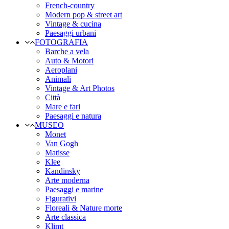
French-country
Modern pop & street art
Vintage & cucina
Paesaggi urbani
FOTOGRAFIA
Barche a vela
Auto & Motori
Aeroplani
Animali
Vintage & Art Photos
Città
Mare e fari
Paesaggi e natura
MUSEO
Monet
Van Gogh
Matisse
Klee
Kandinsky
Arte moderna
Paesaggi e marine
Figurativi
Floreali & Nature morte
Arte classica
Klimt