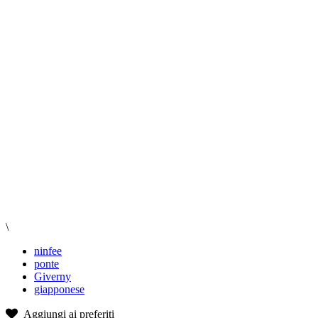
\
ninfee
ponte
Giverny
giapponese
Aggiungi ai preferiti