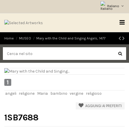
Italiano
Home
MUSEO
Mary with the Child and Singing Angels, 1477
1
angeli
religione
Maria
bambino
vergine
religioso
AGGIUNGI AI PREFERITI
1SB7688