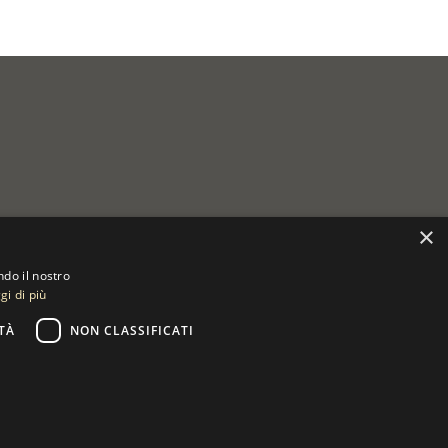
×
ndo il nostro
gi di più
TÀ
NON CLASSIFICATI