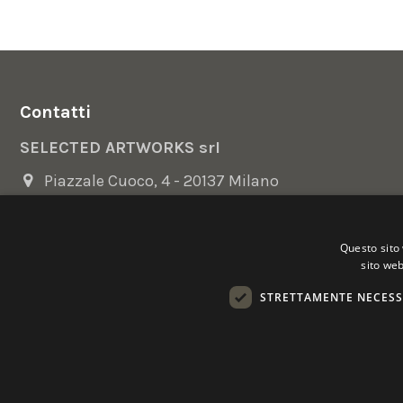
Contatti
SELECTED ARTWORKS srl
Piazzale Cuoco, 4 - 20137 Milano
+39 02 54.669.17
Questo sito 
info@selectedartworks.com
sito web
STRETTAMENTE NECESS
Copyright 2022 Selected Artworks srl -
Cookie
-
Privacy
- P. IVA
Powered by
EmotionDesign