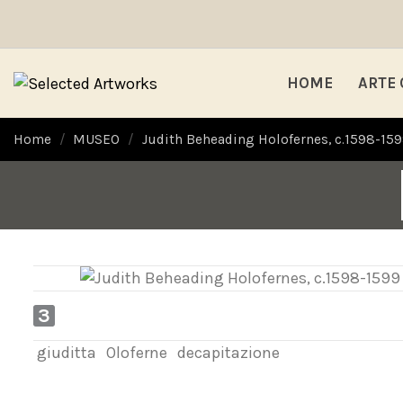
HOME
ARTE
Home
MUSEO
Judith Beheading Holofernes, c.1598-15
3
giuditta
Oloferne
decapitazione