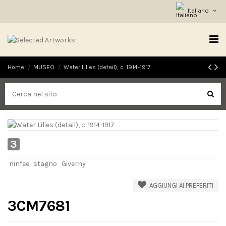
Italiano
Home
MUSEO
Water Lilies (detail), c. 1914-1917
3
ninfee
stagno
Giverny
AGGIUNGI AI PREFERITI
3CM7681