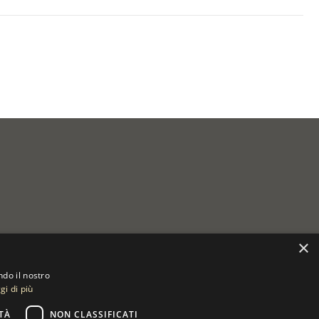
×
ndo il nostro
gi di più
TÀ
NON CLASSIFICATI