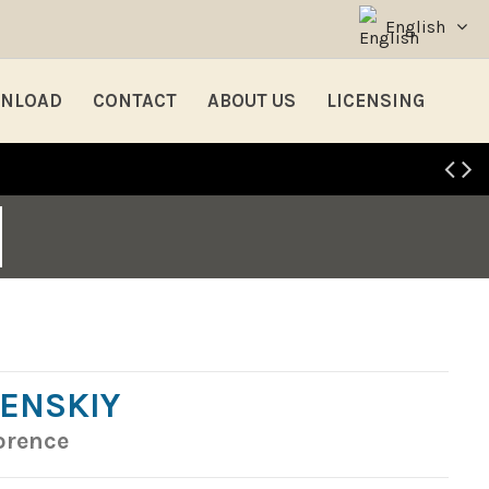
English
NLOAD
CONTACT
ABOUT US
LICENSING
ENSKIY
orence