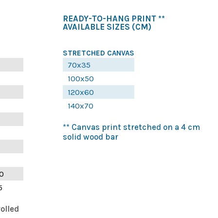
READY-TO-HANG PRINT **
AVAILABLE SIZES
(CM)
STRETCHED CANVAS
70x35
100x50
120x60
140x70
** Canvas print stretched on a 4 cm
solid wood bar
0
5
rolled