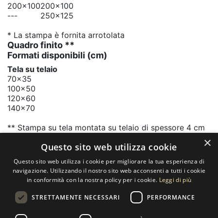
200x100
200x100
---
250x125
* La stampa è fornita arrotolata
Quadro finito **
Formati disponibili
(cm)
Tela su telaio
70x35
100x50
120x60
140x70
** Stampa su tela montata su telaio di spessore 4 cm
in legno massello
×
Questo sito web utilizza cookie
Questo sito web utilizza i cookie per migliorare la tua esperienza di
Contatti
navigazione. Utilizzando il nostro sito web acconsenti a tutti i cookie
in conformità con la nostra policy per i cookie.
Leggi di più
SELECTED ARTWORKS srl
STRETTAMENTE NECESSARI
PERFORMANCE
Piazzale Cuoco, 4 - 20137 Milano
+39 02 54.669.17