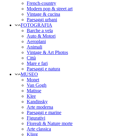
French-country
Modern pop & street art
Vintage & cucina
Paesaggi urbani
FOTOGRAFIA
Barche a vela
Auto & Motori
Aeroplani
Animali
Vintage & Art Photos
Città
Mare e fari
Paesaggi e natura
MUSEO
Monet
Van Gogh
Matisse
Klee
Kandinsky
Arte moderna
Paesaggi e marine
Figurativi
Floreali & Nature morte
Arte classica
Klimt