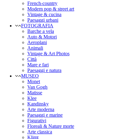
French-country
Modern pop & street art
Vintage & cucina
Paesaggi urbani
FOTOGRAFIA
Barche a vela
Auto & Motori
Aeroplani
Animali
Vintage & Art Photos
Città
Mare e fari
Paesaggi e natura
MUSEO
Monet
Van Gogh
Matisse
Klee
Kandinsky
Arte moderna
Paesaggi e marine
Figurativi
Floreali & Nature morte
Arte classica
Klimt