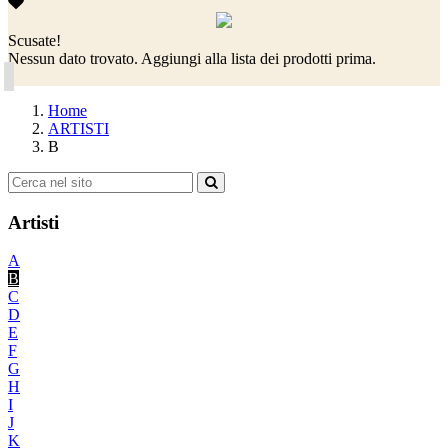
Scusate!
Nessun dato trovato. Aggiungi alla lista dei prodotti prima.
Home
ARTISTI
B
Artisti
A
B
C
D
E
F
G
H
I
J
K