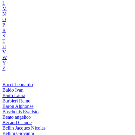
L
M
N
O
P
R
S
T
U
V
W
Y
Z
Bacci Leonardo
Baldo Ivan
Banfi Laura
Barbieri Remo
Baron Alphonse
Baschenis Evaristo
Beato angelico
Becaud Claude
Bellin Jacques Nicolas
Bellini Giovanni