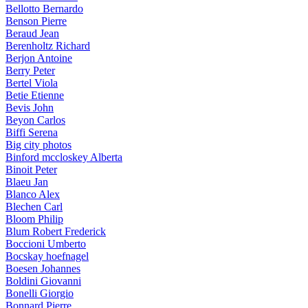
Bellotto Bernardo
Benson Pierre
Beraud Jean
Berenholtz Richard
Berjon Antoine
Berry Peter
Bertel Viola
Betie Etienne
Bevis John
Beyon Carlos
Biffi Serena
Big city photos
Binford mccloskey Alberta
Binoit Peter
Blaeu Jan
Blanco Alex
Blechen Carl
Bloom Philip
Blum Robert Frederick
Boccioni Umberto
Bocskay hoefnagel
Boesen Johannes
Boldini Giovanni
Bonelli Giorgio
Bonnard Pierre