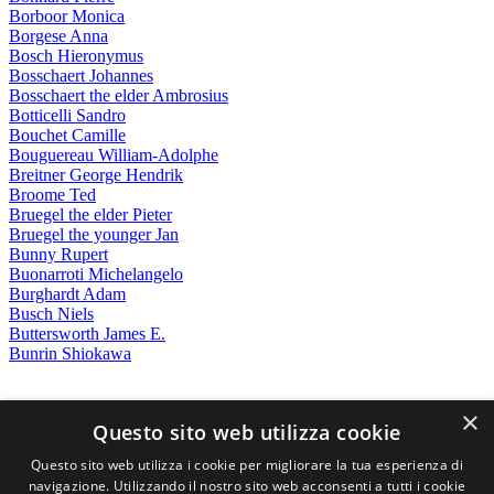
Borboor Monica
Borgese Anna
Bosch Hieronymus
Bosschaert Johannes
Bosschaert the elder Ambrosius
Botticelli Sandro
Bouchet Camille
Bouguereau William-Adolphe
Breitner George Hendrik
Broome Ted
Bruegel the elder Pieter
Bruegel the younger Jan
Bunny Rupert
Buonarroti Michelangelo
Burghardt Adam
Busch Niels
Buttersworth James E.
Bunrin Shiokawa
×
Questo sito web utilizza cookie
Contatti
Questo sito web utilizza i cookie per migliorare la tua esperienza di
SELECTED ARTWORKS srl
navigazione. Utilizzando il nostro sito web acconsenti a tutti i cookie