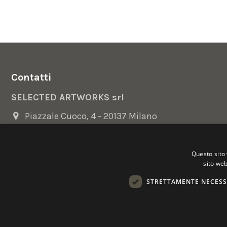
Contatti
SELECTED ARTWORKS srl
Piazzale Cuoco, 4 - 20137 Milano
+39 02 54.669.17
Questo sito 
info@selectedartworks.com
sito web
STRETTAMENTE NECESS
Copyright 2022 Selected Artworks srl -
Cookie
-
Privacy
- P. IVA
Powered by
EmotionDesign