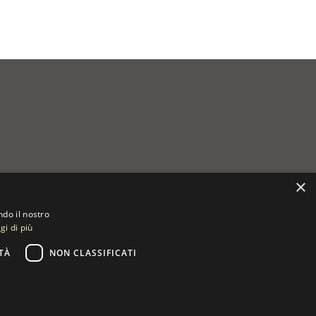
×
ndo il nostro
gi di più
TÀ
NON CLASSIFICATI