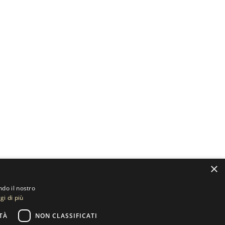
×
ndo il nostro
gi di più
TÀ
NON CLASSIFICATI