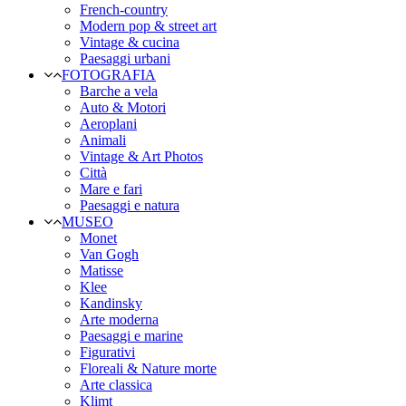
French-country
Modern pop & street art
Vintage & cucina
Paesaggi urbani
FOTOGRAFIA
Barche a vela
Auto & Motori
Aeroplani
Animali
Vintage & Art Photos
Città
Mare e fari
Paesaggi e natura
MUSEO
Monet
Van Gogh
Matisse
Klee
Kandinsky
Arte moderna
Paesaggi e marine
Figurativi
Floreali & Nature morte
Arte classica
Klimt