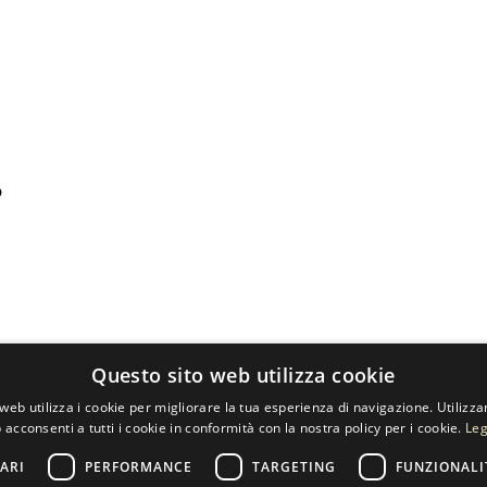
o
Questo sito web utilizza cookie
web utilizza i cookie per migliorare la tua esperienza di navigazione. Utilizza
 acconsenti a tutti i cookie in conformità con la nostra policy per i cookie.
Leg
ARI
PERFORMANCE
TARGETING
FUNZIONALI