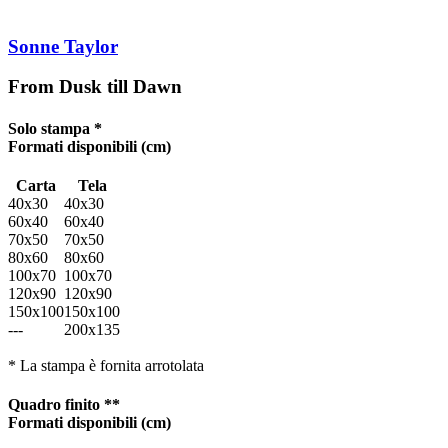
Sonne Taylor
From Dusk till Dawn
Solo stampa *
Formati disponibili
(cm)
Carta
Tela
40x30
40x30
60x40
60x40
70x50
70x50
80x60
80x60
100x70
100x70
120x90
120x90
150x100
150x100
---
200x135
* La stampa è fornita arrotolata
Quadro finito **
Formati disponibili
(cm)