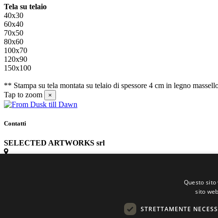
Tela su telaio
40x30
60x40
70x50
80x60
100x70
120x90
150x100
** Stampa su tela montata su telaio di spessore 4 cm in legno massell
Tap to zoom
×
Contatti
SELECTED ARTWORKS srl
Piazzale Cuoco, 4 - 20137 Milano
Questo sito 
+39 02 54.669.17
sito web
STRETTAMENTE NECESS
info@selectedartworks.com