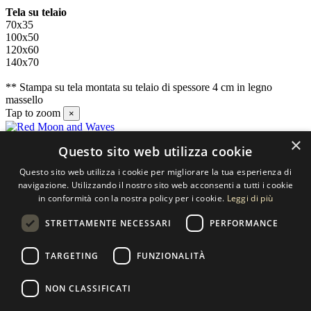
Tela su telaio
70x35
100x50
120x60
140x70
** Stampa su tela montata su telaio di spessore 4 cm in legno
massello
Tap to zoom
×
×
Questo sito web utilizza cookie
Contatti
Questo sito web utilizza i cookie per migliorare la tua esperienza di
SELECTED ARTWORKS srl
navigazione. Utilizzando il nostro sito web acconsenti a tutti i cookie
in conformità con la nostra policy per i cookie.
Leggi di più
Piazzale Cuoco, 4 - 20137 Milano
STRETTAMENTE NECESSARI
PERFORMANCE
+39 02 54.669.17
TARGETING
FUNZIONALITÀ
info@selectedartworks.com
NON CLASSIFICATI