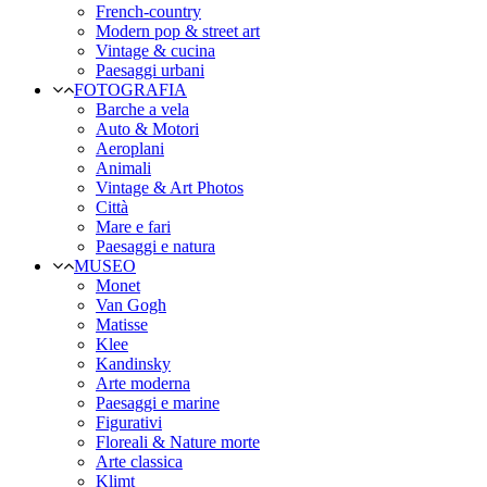
French-country
Modern pop & street art
Vintage & cucina
Paesaggi urbani
FOTOGRAFIA
Barche a vela
Auto & Motori
Aeroplani
Animali
Vintage & Art Photos
Città
Mare e fari
Paesaggi e natura
MUSEO
Monet
Van Gogh
Matisse
Klee
Kandinsky
Arte moderna
Paesaggi e marine
Figurativi
Floreali & Nature morte
Arte classica
Klimt