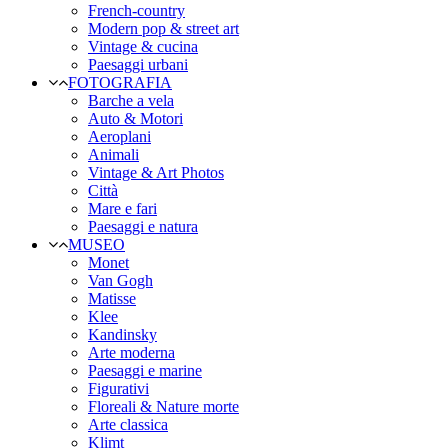
French-country
Modern pop & street art
Vintage & cucina
Paesaggi urbani
FOTOGRAFIA
Barche a vela
Auto & Motori
Aeroplani
Animali
Vintage & Art Photos
Città
Mare e fari
Paesaggi e natura
MUSEO
Monet
Van Gogh
Matisse
Klee
Kandinsky
Arte moderna
Paesaggi e marine
Figurativi
Floreali & Nature morte
Arte classica
Klimt