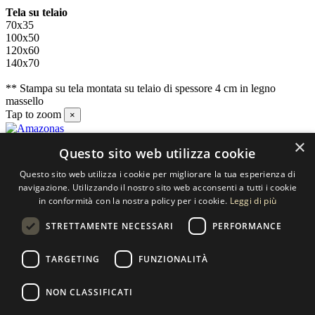
Tela su telaio
70x35
100x50
120x60
140x70
** Stampa su tela montata su telaio di spessore 4 cm in legno
massello
Tap to zoom
×
×
Questo sito web utilizza cookie
Contatti
Questo sito web utilizza i cookie per migliorare la tua esperienza di
SELECTED ARTWORKS srl
navigazione. Utilizzando il nostro sito web acconsenti a tutti i cookie
in conformità con la nostra policy per i cookie.
Leggi di più
Piazzale Cuoco, 4 - 20137 Milano
STRETTAMENTE NECESSARI
PERFORMANCE
+39 02 54.669.17
TARGETING
FUNZIONALITÀ
info@selectedartworks.com
NON CLASSIFICATI