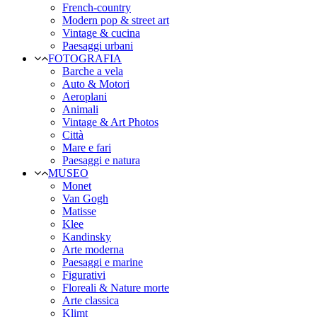
French-country
Modern pop & street art
Vintage & cucina
Paesaggi urbani
FOTOGRAFIA
Barche a vela
Auto & Motori
Aeroplani
Animali
Vintage & Art Photos
Città
Mare e fari
Paesaggi e natura
MUSEO
Monet
Van Gogh
Matisse
Klee
Kandinsky
Arte moderna
Paesaggi e marine
Figurativi
Floreali & Nature morte
Arte classica
Klimt