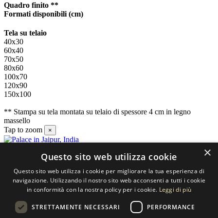
Quadro finito **
Formati disponibili
(cm)
Tela su telaio
40x30
60x40
70x50
80x60
100x70
120x90
150x100
** Stampa su tela montata su telaio di spessore 4 cm in legno
massello
Tap to zoom
×
×
Questo sito web utilizza cookie
Contatti
Questo sito web utilizza i cookie per migliorare la tua esperienza di
SELECTED ARTWORKS srl
navigazione. Utilizzando il nostro sito web acconsenti a tutti i cookie
in conformità con la nostra policy per i cookie.
Leggi di più
Piazzale Cuoco, 4 - 20137 Milano
STRETTAMENTE NECESSARI
PERFORMANCE