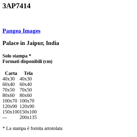
3AP7414
Pangea Images
Palace in Jaipur, India
Solo stampa *
Formati disponibili
(cm)
Carta
Tela
40x30
40x30
60x40
60x40
70x50
70x50
80x60
80x60
100x70
100x70
120x90
120x90
150x100
150x100
---
200x135
* La stampa è fornita arrotolata