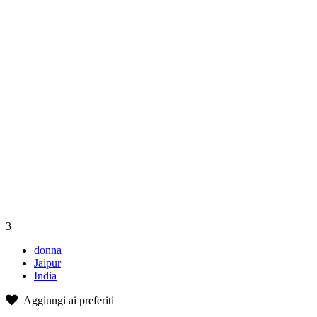
3
donna
Jaipur
India
Aggiungi ai preferiti