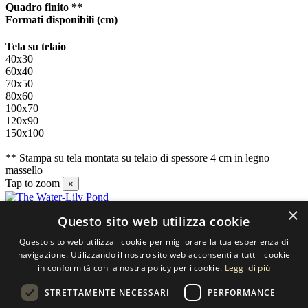
Quadro finito **
Formati disponibili
(cm)
Tela su telaio
40x30
60x40
70x50
80x60
100x70
120x90
150x100
** Stampa su tela montata su telaio di spessore 4 cm in legno
massello
Tap to zoom
×
×
Questo sito web utilizza cookie
Contatti
Questo sito web utilizza i cookie per migliorare la tua esperienza di
SELECTED ARTWORKS srl
navigazione. Utilizzando il nostro sito web acconsenti a tutti i cookie
in conformità con la nostra policy per i cookie.
Leggi di più
Piazzale Cuoco, 4 - 20137 Milano
STRETTAMENTE NECESSARI
PERFORMANCE