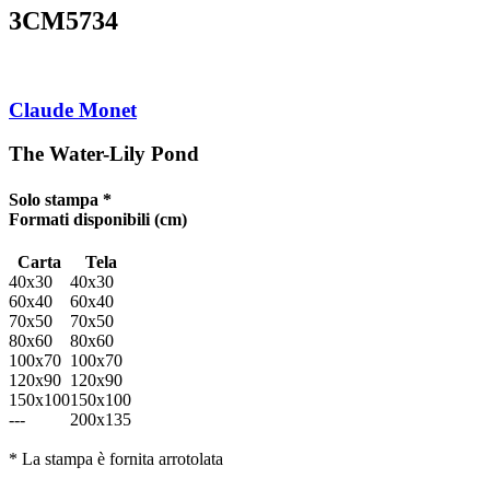
3CM5734
Claude Monet
The Water-Lily Pond
Solo stampa *
Formati disponibili
(cm)
Carta
Tela
40x30
40x30
60x40
60x40
70x50
70x50
80x60
80x60
100x70
100x70
120x90
120x90
150x100
150x100
---
200x135
* La stampa è fornita arrotolata