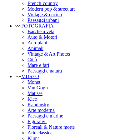
French-country
Modern pop & street art
Vintage & cucina
Paesaggi urbani
FOTOGRAFIA
Barche a vela
Auto & Motori
Aeroplani
Animali
Vintage & Art Photos
Città
Mare e fari
Paesaggi e natura
MUSEO
Monet
Van Gogh
Matisse
Klee
Kandinsky
Arte moderna
Paesaggi e marine
Figurativi
Floreali & Nature morte
Arte classica
Klimt