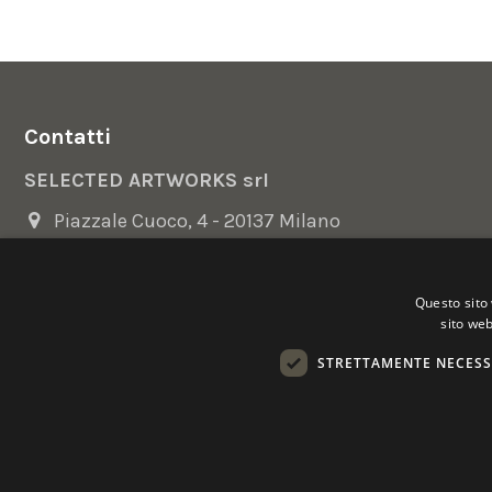
Contatti
SELECTED ARTWORKS srl
Piazzale Cuoco, 4 - 20137 Milano
+39 02 54.669.17
Questo sito 
info@selectedartworks.com
sito web
STRETTAMENTE NECESS
Copyright 2022 Selected Artworks srl -
Cookie
-
Privacy
- P. IVA
Powered by
EmotionDesign