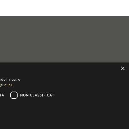
×
ndo il nostro
gi di più
TÀ
NON CLASSIFICATI