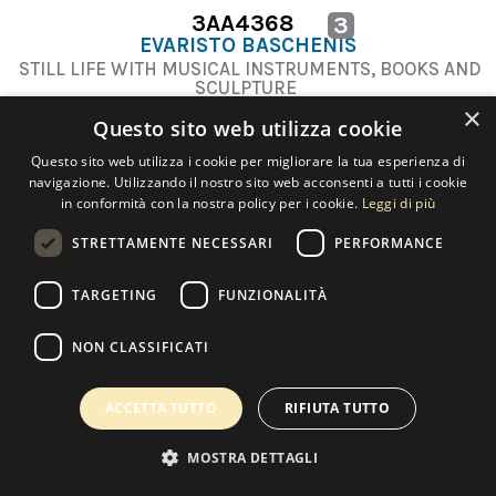
3AA4368
3
EVARISTO BASCHENIS
STILL LIFE WITH MUSICAL INSTRUMENTS, BOOKS AND
SCULPTURE
×
Questo sito web utilizza cookie
Questo sito web utilizza i cookie per migliorare la tua esperienza di
navigazione. Utilizzando il nostro sito web acconsenti a tutti i cookie
in conformità con la nostra policy per i cookie.
Leggi di più
Contatti
STRETTAMENTE NECESSARI
PERFORMANCE
TARGETING
FUNZIONALITÀ
NON CLASSIFICATI
Copyright 2022 Selected Artworks srl -
Cookie
-
Privacy
- P. IVA
07533170960
Powered by
EmotionDesign
ACCETTA TUTTO
RIFIUTA TUTTO
MOSTRA DETTAGLI
0
I MIEI PREFERITI