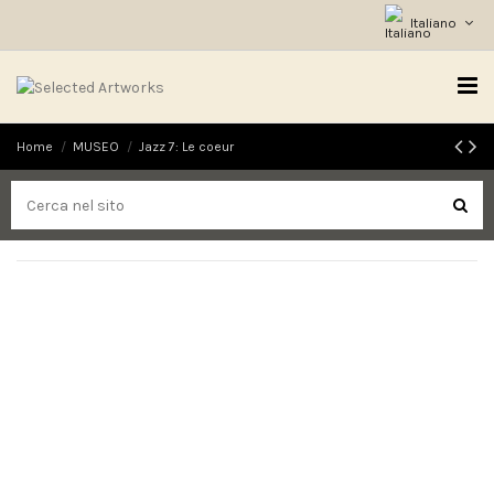
Italiano
Home
MUSEO
Jazz 7: Le coeur