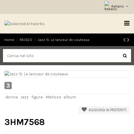
Italiano
Home
MUSEO
Jazz 15: Le lanceur de couteaux
3
donna
Jazz
figura
Matisse
album
AGGIUNGI AI PREFERITI
3HM7568